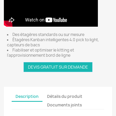
Des étagères standards ou sur mesure
Étagères Kanban intelligentes 4.0 pick to light,
capteurs de bacs
Fiabiliser et optimiser le kitting et
l'approvisionnement bord de ligne
DEVIS GRATUIT SUR DEMANDE
Description
Détails du produit
Documents joints