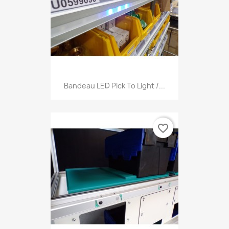
Bandeau LED Pick To Light /...
favorite_border