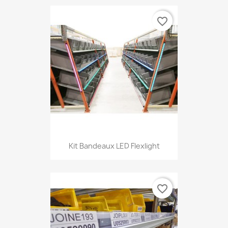
favorite_border
Kit Bandeaux LED Flexlight
favorite_border