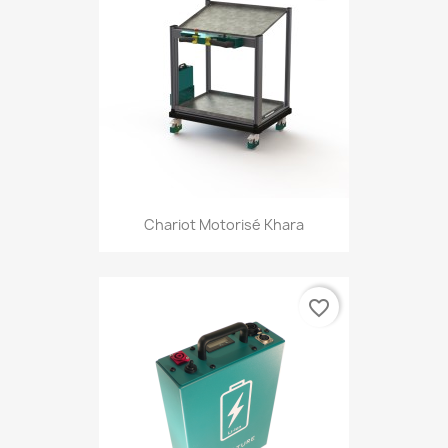
Chariot Motorisé Khara
favorite_border